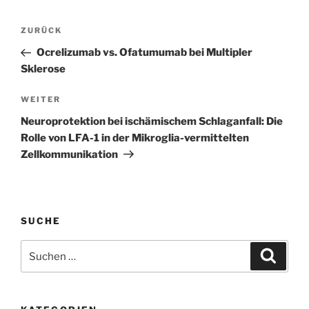
Beitragsnavigation
Vorheriger
ZURÜCK
Beitrag
Ocrelizumab vs. Ofatumumab bei Multipler
Sklerose
Nächster
WEITER
Beitrag
Neuroprotektion bei ischämischem Schlaganfall: Die
Rolle von LFA-1 in der Mikroglia-vermittelten
Zellkommunikation
SUCHE
Suchen
Suche
nach: