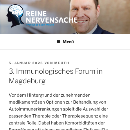
Zum
Inhalt
springen
REINE NERVENSACHE
Professor Sven Meuth
Menü
VERÖFFENTLICHT
5. JANUAR 2025
VON
MEUTH
AM
3. Immunologisches Forum in
Magdeburg
Vor dem Hintergrund der zunehmenden
medikamentösen Optionen zur Behandlung von
Autoimmunerkrankungen spielt die Auswahl der
passenden Therapie oder Therapiesequenz eine
zentrale Rolle. Dabei haben Komorbiditäten der