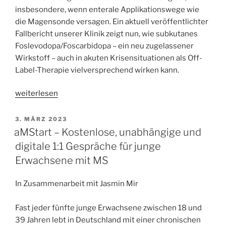
insbesondere, wenn enterale Applikationswege wie
die Magensonde versagen. Ein aktuell veröffentlichter
Fallbericht unserer Klinik zeigt nun, wie subkutanes
Foslevodopa/Foscarbidopa – ein neu zugelassener
Wirkstoff – auch in akuten Krisensituationen als Off-
Label-Therapie vielversprechend wirken kann.
„Akinetische
weiterlesen
Krise
bei
VERÖFFENTLICHT
3. MÄRZ 2023
AM
Parkinson:
aMStart – Kostenlose, unabhängige und
Wie
digitale 1:1 Gespräche für junge
subkutanes
Erwachsene mit MS
Foslevodopa
helfen
In Zusammenarbeit mit Jasmin Mir
kann
–
Fast jeder fünfte junge Erwachsene zwischen 18 und
ein
39 Jahren lebt in Deutschland mit einer chronischen