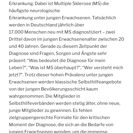
Fallbericht“
Erkrankung. Dabei ist Multiple Sklerose (MS) die
häufigste neurologische
Erkrankung unter jungen Erwachsenen. Tatsächlich
werden in Deutschland jährlich über
17.000 Menschen neu mit MS diagnostiziert – zwei
Drittel davon im jungen Erwachsenenalter zwischen 20
und 40 Jahren. Gerade zu diesem Zeitpunkt der
Diagnose sind Fragen, Sorgen und Ängste sehr
präsent: “Was bedeutet die Diagnose für mein
Leben?”, “Was ist MS überhaupt?”, “Wer versteht mich
jetzt?”. Trotz dieser hohen Prävalenz unter jungen
Erwachsenen werden klassische Selbsthilfeangebote
von der jungen Bevölkerungsschicht kaum
wahrgenommen. Die Mitglieder in
Selbsthilfeverbänden werden stetig älter, ohne neue,
junge Mitglieder zu gewinnen. Es fehlen
zielgruppengerechte Formate für den kritischen
Moment der Diagnose, die sich an die Bedarfe von
jungen Erwachsenen wenden, um die immense