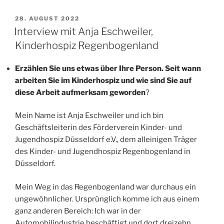
Tag
der
VERÖFFENTLICHT
28. AUGUST 2022
AM
Epilepsie“
Interview mit Anja Eschweiler,
Kinderhospiz Regenbogenland
Erzählen Sie uns etwas über Ihre Person. Seit wann
arbeiten Sie im Kinderhospiz und wie sind Sie auf
diese Arbeit aufmerksam geworden
?
Mein Name ist Anja Eschweiler und ich bin
Geschäftsleiterin des Förderverein Kinder- und
Jugendhospiz Düsseldorf e.V., dem alleinigen Träger
des Kinder- und Jugendhospiz Regenbogenland in
Düsseldorf.
Mein Weg in das Regenbogenland war durchaus ein
ungewöhnlicher. Ursprünglich komme ich aus einem
ganz anderen Bereich: Ich war in der
Automobilindustrie beschäftigt und dort dreizehn