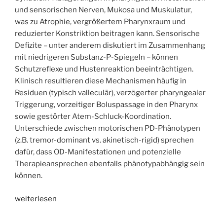
und sensorischen Nerven, Mukosa und Muskulatur,
was zu Atrophie, vergrößertem Pharynxraum und
reduzierter Konstriktion beitragen kann. Sensorische
Defizite – unter anderem diskutiert im Zusammenhang
mit niedrigeren Substanz-P-Spiegeln – können
Schutzreflexe und Hustenreaktion beeinträchtigen.
Klinisch resultieren diese Mechanismen häufig in
Residuen (typisch valleculär), verzögerter pharyngealer
Triggerung, vorzeitiger Boluspassage in den Pharynx
sowie gestörter Atem-Schluck-Koordination.
Unterschiede zwischen motorischen PD-Phänotypen
(z.B. tremor-dominant vs. akinetisch-rigid) sprechen
dafür, dass OD-Manifestationen und potenzielle
Therapieansprechen ebenfalls phänotypabhängig sein
können.
„Tiefe
weiterlesen
Hirnstimulation