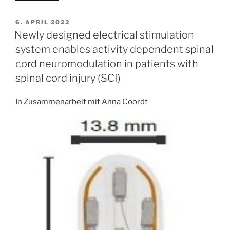
Neuromodulation
der
VERÖFFENTLICHT
6. APRIL 2022
AM
zerebralen
Newly designed electrical stimulation
Netzwerke
system enables activity dependent spinal
mittels
cord neuromodulation in patients with
tiefer
spinal cord injury (SCI)
Hirnstimulation“
In Zusammenarbeit mit Anna Coordt