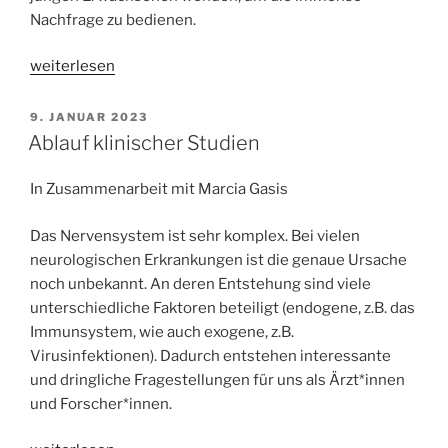
Nachfrage zu bedienen.
„aMStart
weiterlesen
–
Kostenlose,
VERÖFFENTLICHT
9. JANUAR 2023
AM
unabhängige
Ablauf klinischer Studien
und
digitale
In Zusammenarbeit mit Marcia Gasis
1:1
Gespräche
Das Nervensystem ist sehr komplex. Bei vielen
für
neurologischen Erkrankungen ist die genaue Ursache
junge
noch unbekannt. An deren Entstehung sind viele
Erwachsene
unterschiedliche Faktoren beteiligt (endogene, z.B. das
mit
Immunsystem, wie auch exogene, z.B.
MS“
Virusinfektionen). Dadurch entstehen interessante
und dringliche Fragestellungen für uns als Ärzt*innen
und Forscher*innen.