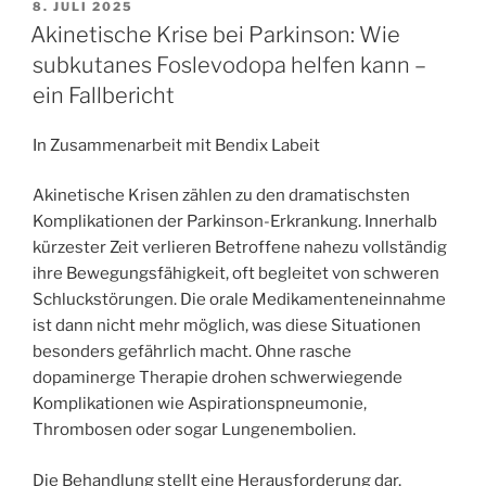
und
VERÖFFENTLICHT
8. JULI 2025
AM
Schluckstörungen
Akinetische Krise bei Parkinson: Wie
bei
subkutanes Foslevodopa helfen kann –
Morbus
ein Fallbericht
Parkinson:
Was
In Zusammenarbeit mit Bendix Labeit
wissen
wir
Akinetische Krisen zählen zu den dramatischsten
über
Komplikationen der Parkinson-Erkrankung. Innerhalb
Effekte
kürzester Zeit verlieren Betroffene nahezu vollständig
auf
ihre Bewegungsfähigkeit, oft begleitet von schweren
die
Schluckstörungen. Die orale Medikamenteneinnahme
oropharyngeale
ist dann nicht mehr möglich, was diese Situationen
Dysphagie
besonders gefährlich macht. Ohne rasche
–
dopaminerge Therapie drohen schwerwiegende
und
Komplikationen wie Aspirationspneumonie,
was
Thrombosen oder sogar Lungenembolien.
fehlt
noch?“
Die Behandlung stellt eine Herausforderung dar,