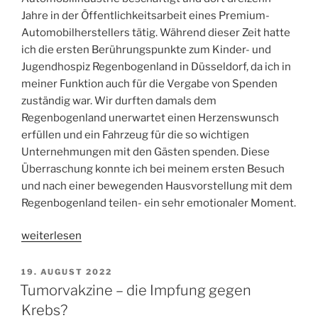
Jahre in der Öffentlichkeitsarbeit eines Premium-
Automobilherstellers tätig. Während dieser Zeit hatte
ich die ersten Berührungspunkte zum Kinder- und
Jugendhospiz Regenbogenland in Düsseldorf, da ich in
meiner Funktion auch für die Vergabe von Spenden
zuständig war. Wir durften damals dem
Regenbogenland unerwartet einen Herzenswunsch
erfüllen und ein Fahrzeug für die so wichtigen
Unternehmungen mit den Gästen spenden. Diese
Überraschung konnte ich bei meinem ersten Besuch
und nach einer bewegenden Hausvorstellung mit dem
Regenbogenland teilen- ein sehr emotionaler Moment.
„Interview
weiterlesen
mit
Anja
VERÖFFENTLICHT
19. AUGUST 2022
AM
Eschweiler,
Tumorvakzine – die Impfung gegen
Kinderhospiz
Krebs?