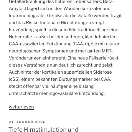
Gefäßerkrankung des höheren Lebensalters: Beta-
Amyloid lagert sich in den Wänden kortikaler und
leptomeningealer Gefäße ab, die Gefäße werden fragil,
und das Risiko für lobäre Hirnblutungen steigt.
Entzündung spielt in diesem Bild traditionell nur eine
Nebenrolle – außer bei der seltenen, klar definierten
CAA-assoziierten Entzündung (CAA-ri), die mit akuten
neurologischen Symptomen und markanten MRT-
Veränderungen einhergeht. Eine neue Fallserie rückt
dieses Verständnis nun deutlich zurecht und zeigt:
Auch hinter der kortikalen superfiziellen Siderose
(cSS), einem bekannten Blutungsmarker bei CAA,
steckt offenbar viel häufiger eine bislang
unterschätzte meningovaskuläre Entzündung.
„Meningovascular
weiterlesen
Inflammation
in
VERÖFFENTLICHT
21. JANUAR 2026
AM
Cerebral
Tiefe Hirnstimulation und