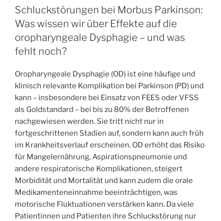
Amyloid
Schluckstörungen bei Morbus Parkinson:
Angiopathy-
Was wissen wir über Effekte auf die
Related
oropharyngeale Dysphagie – und was
Cortical
fehlt noch?
Superficial
Siderosis“
Oropharyngeale Dysphagie (OD) ist eine häufige und
klinisch relevante Komplikation bei Parkinson (PD) und
kann – insbesondere bei Einsatz von FEES oder VFSS
als Goldstandard – bei bis zu 80% der Betroffenen
nachgewiesen werden. Sie tritt nicht nur in
fortgeschrittenen Stadien auf, sondern kann auch früh
im Krankheitsverlauf erscheinen. OD erhöht das Risiko
für Mangelernährung, Aspirationspneumonie und
andere respiratorische Komplikationen, steigert
Morbidität und Mortalität und kann zudem die orale
Medikamenteneinnahme beeinträchtigen, was
motorische Fluktuationen verstärken kann. Da viele
Patientinnen und Patienten ihre Schluckstörung nur