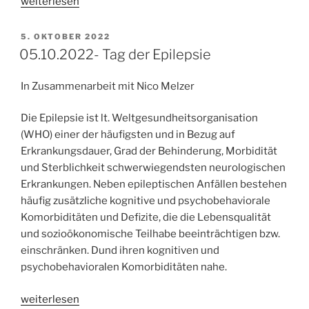
„Ablauf
weiterlesen
klinischer
Studien“
VERÖFFENTLICHT
5. OKTOBER 2022
AM
05.10.2022- Tag der Epilepsie
In Zusammenarbeit mit Nico Melzer
Die Epilepsie ist lt. Weltgesundheitsorganisation
(WHO) einer der häufigsten und in Bezug auf
Erkrankungsdauer, Grad der Behinderung, Morbidität
und Sterblichkeit schwerwiegendsten neurologischen
Erkrankungen. Neben epileptischen Anfällen bestehen
häufig zusätzliche kognitive und psychobehaviorale
Komorbiditäten und Defizite, die die Lebensqualität
und sozioökonomische Teilhabe beeinträchtigen bzw.
einschränken. Dund ihren kognitiven und
psychobehavioralen Komorbiditäten nahe.
„05.10.2022-
weiterlesen