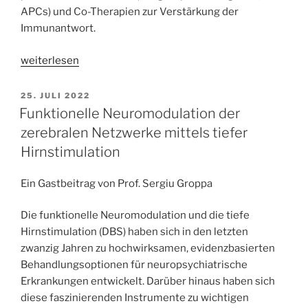
APCs) und Co-Therapien zur Verstärkung der
Immunantwort.
„Tumorvakzine
weiterlesen
–
die
VERÖFFENTLICHT
25. JULI 2022
AM
Impfung
Funktionelle Neuromodulation der
gegen
zerebralen Netzwerke mittels tiefer
Krebs?“
Hirnstimulation
Ein Gastbeitrag von Prof. Sergiu Groppa
Die funktionelle Neuromodulation und die tiefe
Hirnstimulation (DBS) haben sich in den letzten
zwanzig Jahren zu hochwirksamen, evidenzbasierten
Behandlungsoptionen für neuropsychiatrische
Erkrankungen entwickelt. Darüber hinaus haben sich
diese faszinierenden Instrumente zu wichtigen