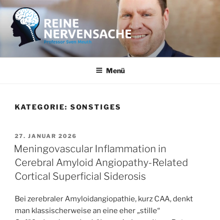
Zum
Inhalt
springen
REINE NERVENSACHE
Professor Sven Meuth
Menü
KATEGORIE:
SONSTIGES
VERÖFFENTLICHT
27. JANUAR 2026
AM
Meningovascular Inflammation in
Cerebral Amyloid Angiopathy-Related
Cortical Superficial Siderosis
Bei zerebraler Amyloidangiopathie, kurz CAA, denkt
man klassischerweise an eine eher „stille“