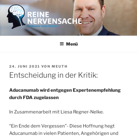
Zum
Inhalt
springen
REINE NERVENSACHE
Professor Sven Meuth
Menü
VERÖFFENTLICHT
24. JUNI 2021
VON
MEUTH
AM
Entscheidung in der Kritik:
Aducanumab wird entgegen Expertenempfehlung
durch
FDA zugelassen
In Zusammenarbeit mit Liesa Regner-Nelke.
“Ein Ende dem Vergessen”- Diese Hoffnung hegt
Aducanumab in vielen Patienten, Angehörigen und