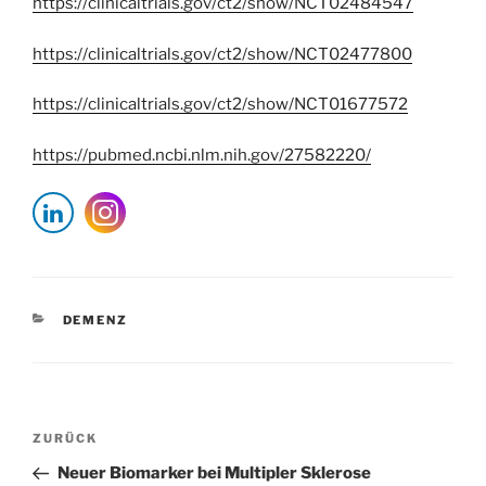
https://clinicaltrials.gov/ct2/show/NCT02484547
https://clinicaltrials.gov/ct2/show/NCT02477800
https://clinicaltrials.gov/ct2/show/NCT01677572
https://pubmed.ncbi.nlm.nih.gov/27582220/
KATEGORIEN
DEMENZ
Beitragsnavigation
Vorheriger
ZURÜCK
Beitrag
Neuer Biomarker bei Multipler Sklerose