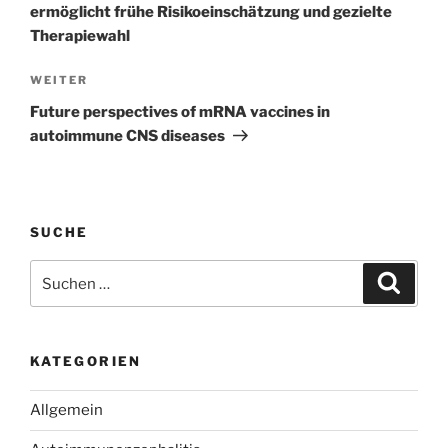
ermöglicht frühe Risikoeinschätzung und gezielte
Therapiewahl
Nächster
WEITER
Beitrag
Future perspectives of mRNA vaccines in
autoimmune CNS diseases
SUCHE
Suchen
Suche
nach:
KATEGORIEN
Allgemein