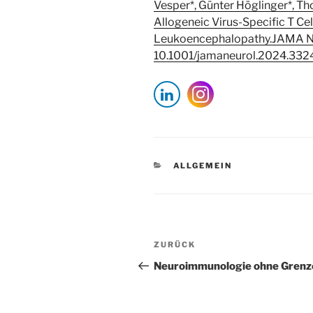
Vesper*, Günter Höglinger*, Th
Allogeneic Virus-Specific T Cel
Leukoencephalopathy.JAMA Ne
10.1001/jamaneurol.2024.3324. 
KATEGORIEN
ALLGEMEIN
Beitragsnavigation
Vorheriger
ZURÜCK
Beitrag
Neuroimmunologie ohne Grenz