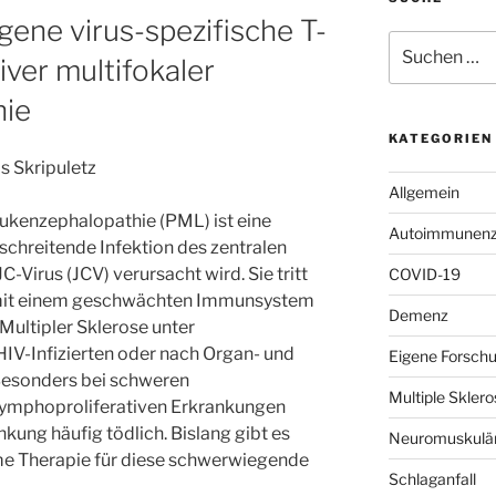
ogene virus-spezifische T-
Suchen
iver multifokaler
nach:
hie
KATEGORIEN
 Skripuletz
Allgemein
eukenzephalopathie (PML) ist eine
Autoimmunenze
tschreitende Infektion des zentralen
-Virus (JCV) verursacht wird. Sie tritt
COVID-19
 mit einem geschwächten Immunsystem
Demenz
 Multipler Sklerose unter
IV-Infizierten oder nach Organ- und
Eigene Forsch
Besonders bei schweren
Multiple Skle
lymphoproliferativen Erkrankungen
kung häufig tödlich. Bislang gibt es
Neuromuskulär
me Therapie für diese schwerwiegende
Schlaganfall