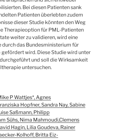
ilisierten. Bei diesen Patienten sank
andelten Patienten überlebten zudem
ebnisse dieser Studie könnten den Weg
nde Therapieoption für PML-Patienten
ate weiter zu validieren, wird eine
ie durch das Bundesministerium für
gefördert wird. Diese Studie wird unter
durchgeführt und soll die Wirksamkeit
lltherapie untersuchen.
Mike P Wattjes*, Agnes
Franziska Hopfner, Sandra Nay, Sabine
ise Saßmann, Philipp
ram Sühs, Nima Mahmoudi,Clemens
vid Hagin, Lilia Goudeva, Rainer
ecker-Kolhoff, Britta Eiz-