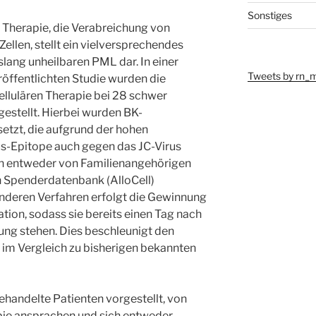
Sonstiges
 Therapie, die Verabreichung von
Zellen, stellt ein vielversprechendes
lang unheilbaren PML dar. In einer
Tweets by rn_
öffentlichten Studie wurden die
ellulären Therapie bei 28 schwer
estellt. Hierbei wurden BK-
setzt, die aufgrund der hohen
us-Epitope auch gegen das JC-Virus
en entweder von Familienangehörigen
n Spenderdatenbank (AlloCell)
 anderen Verfahren erfolgt die Gewinnung
lation, sodass sie bereits einen Tag nach
ung stehen. Dies beschleunigt den
im Vergleich zu bisherigen bekannten
ehandelte Patienten vorgestellt, von
apie ansprachen und sich entweder