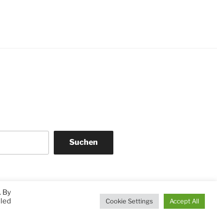
Suchen
. By
lled
Cookie Settings
Accept All