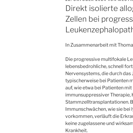
AM
Direkt isolierte all
Zellen bei progress
Leukenzephalopat
In Zusammenarbeit mit Thomas
Die progressive multifokale L
lebensbedrohliche, schnell for
Nervensystems, die durch das JC
typischerweise bei Patienten
auf, wie etwa bei Patienten mit
immunsuppressiver Therapie, H
Stammzelltransplantationen. 
Immunschwächen, wie sie bei 
vorkommen, verläuft die Erkran
keine zugelassene und wirksa
Krankheit.