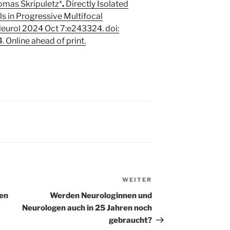
omas Skripuletz*
.
Directly Isolated
ls in Progressive Multifocal
urol 2024 Oct 7:e243324. doi:
Online ahead of print.
WEITER
Nächster
Beitrag
en
Werden Neurologinnen und
Neurologen auch in 25 Jahren noch
gebraucht?