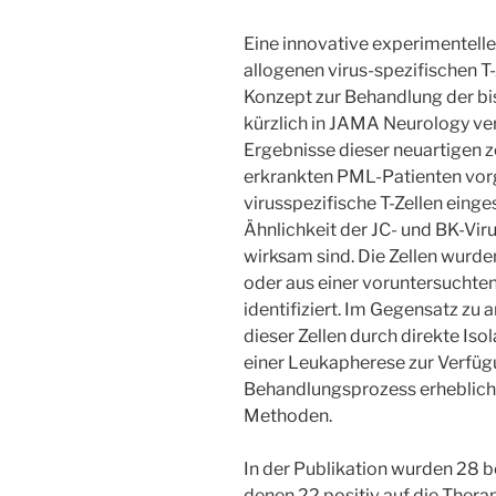
Eine innovative experimentelle
allogenen virus-spezifischen T-
Konzept zur Behandlung der bis
kürzlich in JAMA Neurology ver
Ergebnisse dieser neuartigen z
erkrankten PML-Patienten vorg
virusspezifische T-Zellen einge
Ähnlichkeit der JC- und BK-Vir
wirksam sind. Die Zellen wurd
oder aus einer voruntersuchte
identifiziert. Im Gegensatz zu
dieser Zellen durch direkte Iso
einer Leukapherese zur Verfüg
Behandlungsprozess erheblich 
Methoden.
In der Publikation wurden 28 b
denen 22 positiv auf die Ther