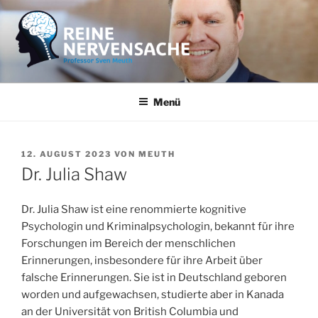
Zum
Inhalt
springen
REINE NERVENSACHE
Professor Sven Meuth
Menü
VERÖFFENTLICHT
12. AUGUST 2023
VON
MEUTH
AM
Dr. Julia Shaw
Dr. Julia Shaw ist eine renommierte kognitive
Psychologin und Kriminalpsychologin, bekannt für ihre
Forschungen im Bereich der menschlichen
Erinnerungen, insbesondere für ihre Arbeit über
falsche Erinnerungen. Sie ist in Deutschland geboren
worden und aufgewachsen, studierte aber in Kanada
an der Universität von British Columbia und