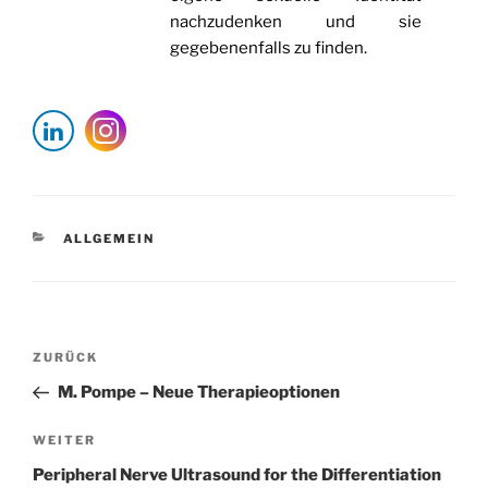
nachzudenken und sie
gegebenenfalls zu finden.
KATEGORIEN
ALLGEMEIN
Beitragsnavigation
Vorheriger
ZURÜCK
Beitrag
M. Pompe – Neue Therapieoptionen
Nächster
WEITER
Beitrag
Peripheral Nerve Ultrasound for the Differentiation