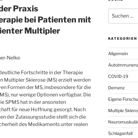
der Praxis
Suchen
rapie bei Patienten mit
nach:
enter Multipler
KATEGORIEN
Allgemein
ner-Nelke
Autoimmunenze
eutliche Fortschritte in der Therapie
COVID-19
 Multipler Sklerose (MS) erzielt werden
iven Formen der MS, insbesondere für die
Demenz
S), nur wenige Optionen verfügbar. Die
Eigene Forsch
ie SPMS hat in der ansonsten
haft für neue Hoffnung gesorgt. Nach
Multiple Skle
n der Zulassungsstudie stellt sich die
Neuromuskulär
cherheit des Medikaments unter realen
Schlaganfall