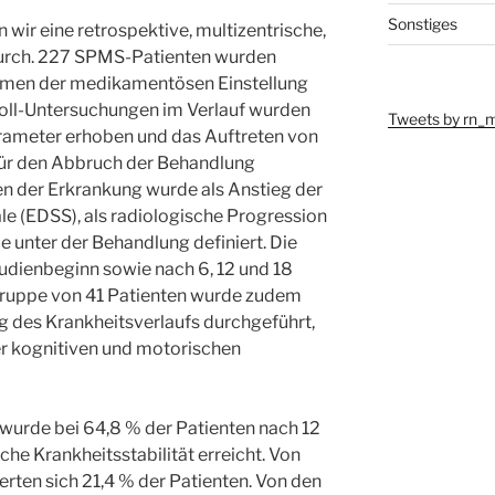
Sonstiges
 wir eine retrospektive, multizentrische,
 durch. 227 SPMS-Patienten wurden
ahmen der medikamentösen Einstellung
oll-Untersuchungen im Verlauf wurden
Tweets by rn_
arameter erhoben und das Auftreten von
ür den Abbruch der Behandlung
en der Erkrankung wurde als Anstieg der
le (EDSS), als radiologische Progression
e unter der Behandlung definiert. Die
dienbeginn sowie nach 6, 12 und 18
 Gruppe von 41 Patienten wurde zudem
ng des Krankheitsverlaufs durchgeführt,
r kognitiven und motorischen
wurde bei 64,8 % der Patienten nach 12
he Krankheitsstabilität erreicht. Von
erten sich 21,4 % der Patienten. Von den