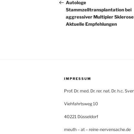
Beitrag
Autologe
Stammzelltransplantation bei
aggressiver Multipler Sklerose
Aktuelle Empfehlungen
IMPRESSUM
Prof. Dr. med. Dr. rer. nat. Dr. h.c. S
Viehfahrtsweg 10
40221 Düsseldorf
meuth – at – reine-nervensache.de