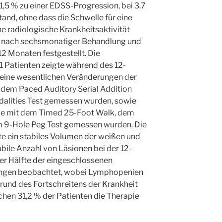
1,5 % zu einer EDSS-Progression, bei 3,7
tand, ohne dass die Schwelle für eine
ne radiologische Krankheitsaktivität
en nach sechsmonatiger Behandlung und
12 Monaten festgestellt. Die
41 Patienten zeigte während des 12-
eine wesentlichen Veränderungen der
t dem Paced Auditory Serial Addition
alities Test gemessen wurden, sowie
die mit dem Timed 25-Foot Walk, dem
 9-Hole Peg Test gemessen wurden. Die
te ein stabiles Volumen der weißen und
bile Anzahl von Läsionen bei der 12-
der Hälfte der eingeschlossenen
ngen beobachtet, wobei Lymphopenien
und des Fortschreitens der Krankheit
en 31,2 % der Patienten die Therapie