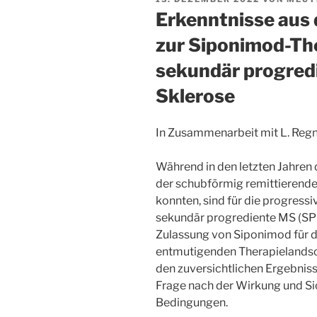
AM
Erkenntnisse aus 
zur Siponimod-The
sekundär progredi
Sklerose
In Zusammenarbeit mit L. Reg
Während in den letzten Jahren d
der schubförmig remittierenden
konnten, sind für die progress
sekundär progrediente MS (SPM
Zulassung von Siponimod für d
entmutigenden Therapielandsc
den zuversichtlichen Ergebnisse
Frage nach der Wirkung und Si
Bedingungen.