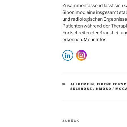
Zusammenfassend lässt sich s
Siponimod eine insgesamt stabi
und radiologischen Ergebnisse 
Patienten während der Therapi
Fortschreiten der Krankheit u
erkennen.
Mehr Infos
KATEGORIEN
ALLGEMEIN
,
EIGENE FORS
SKLEROSE / NMOSD / MOG
Beitragsnavigation
Vorheriger
ZURÜCK