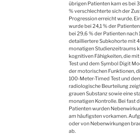
übrigen Patienten kam es bei 3
% verschlechterte sich der Zus
Progression erreicht wurde. Ei
wurde bei 24,1 % der Patient
bei 29,6 % der Patienten nach 
detailliertere Subkohorte mit 
monatigen Studienzeitraums k
kognitiven Fähigkeiten, die mi
Test und dem Symbol Digit Mod
der motorischen Funktionen, 
100-Meter-Timed Test und dem
radiologische Beurteilung zeig
grauen Substanz sowie eine sta
monatigen Kontrolle. Bei fast 
Patienten wurden Nebenwirku
am häufigsten vorkamen. Aufgr
oder von Nebenwirkungen brach
ab.