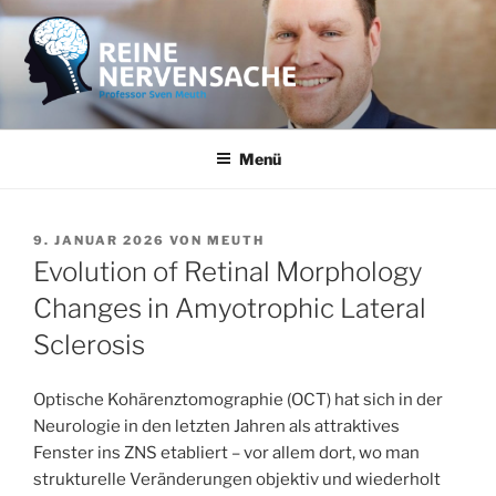
Zum
Inhalt
springen
REINE NERVENSACHE
Professor Sven Meuth
Menü
VERÖFFENTLICHT
9. JANUAR 2026
VON
MEUTH
AM
Evolution of Retinal Morphology
Changes in Amyotrophic Lateral
Sclerosis
Optische Kohärenztomographie (OCT) hat sich in der
Neurologie in den letzten Jahren als attraktives
Fenster ins ZNS etabliert – vor allem dort, wo man
strukturelle Veränderungen objektiv und wiederholt