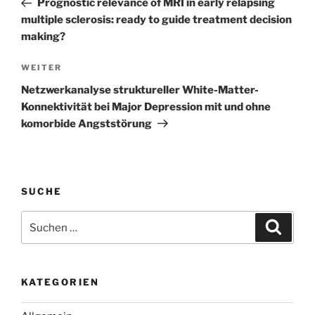
Prognostic relevance of MRI in early relapsing
multiple sclerosis: ready to guide treatment decision
making?
Nächster
WEITER
Beitrag
Netzwerkanalyse struktureller White-Matter-
Konnektivität bei Major Depression mit und ohne
komorbide Angststörung
SUCHE
Suchen
Suche
nach:
KATEGORIEN