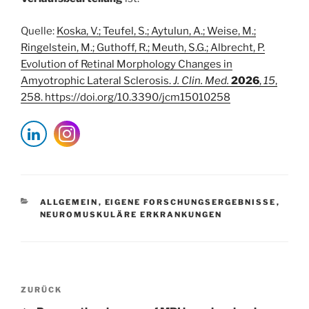
Quelle:
Koska, V.; Teufel, S.; Aytulun, A.; Weise, M.;
Ringelstein, M.; Guthoff, R.; Meuth, S.G.; Albrecht, P.
Evolution of Retinal Morphology Changes in
Amyotrophic Lateral Sclerosis.
J. Clin. Med.
2026
,
15
,
258. https://doi.org/10.3390/jcm15010258
KATEGORIEN
ALLGEMEIN
,
EIGENE FORSCHUNGSERGEBNISSE
,
NEUROMUSKULÄRE ERKRANKUNGEN
Beitragsnavigation
Vorheriger
ZURÜCK
Beitrag