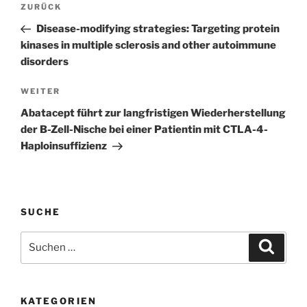
Vorheriger
ZURÜCK
Beitrag
Disease-modifying strategies: Targeting protein
kinases in multiple sclerosis and other autoimmune
disorders
Nächster
WEITER
Beitrag
Abatacept führt zur langfristigen Wiederherstellung
der B-Zell-Nische bei einer Patientin mit CTLA-4-
Haploinsuffizienz
SUCHE
Suchen
Suche
nach:
KATEGORIEN