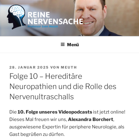
Zum
Inhalt
springen
REINE NERVENSACHE
Professor Sven Meuth
Menü
VERÖFFENTLICHT
28. JANUAR 2025
VON
MEUTH
AM
Folge 10 – Hereditäre
Neuropathien und die Rolle des
Nervenultraschalls
Die
10. Folge unseres Videopodcasts
ist jetzt online!
Dieses Mal freuen wir uns,
Alexandra Borchert
,
ausgewiesene Expertin für periphere Neurologie, als
Gast begrüßen zu dürfen.