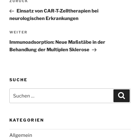
Vorheriger
ZURÜCK
Beitrag
Einsatz von CAR-T-Zelltherapien bei
neurologischen Erkrankungen
Nächster
WEITER
Beitrag
Immunoadsorption: Neue Maßstäbe in der
Behandlung der Multiplen Sklerose
SUCHE
Suchen
Suche
nach:
KATEGORIEN
Allgemein