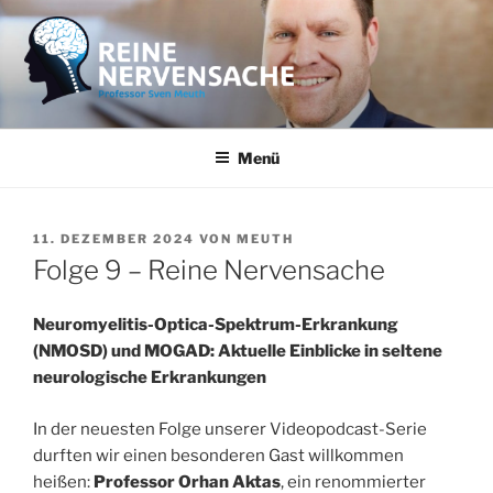
Zum
Inhalt
springen
REINE NERVENSACHE
Professor Sven Meuth
Menü
VERÖFFENTLICHT
11. DEZEMBER 2024
VON
MEUTH
AM
Folge 9 – Reine Nervensache
Neuromyelitis-Optica-Spektrum-Erkrankung
(NMOSD) und MOGAD: Aktuelle Einblicke in seltene
neurologische Erkrankungen
In der neuesten Folge unserer Videopodcast-Serie
durften wir einen besonderen Gast willkommen
heißen:
Professor Orhan Aktas
, ein renommierter