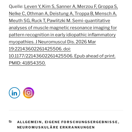
Quelle:
Leven Y, Kim S, Sanner A, Merzou F, Groppa S,
Nelke C, Othman A, Deistung A, Troppa B, Mensch A,
Meuth SG, Ruck T, Pawlitzki M. Semi-quantitative
analyses of muscle magnetic resonance imaging for
pattern recognition in early idiopathic inflammatory
myopathies. J Neuromuscul Dis. 2026 Mar
19:22143602261425506. doi:
10.1177/22143602261425506. Epub ahead of print.
PMID: 41854350.
KATEGORIEN
ALLGEMEIN
,
EIGENE FORSCHUNGSERGEBNISSE
,
NEUROMUSKULÄRE ERKRANKUNGEN