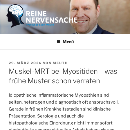
Zum
Inhalt
springen
REINE NERVENSACHE
Professor Sven Meuth
Menü
VERÖFFENTLICHT
29. MÄRZ 2026
VON
MEUTH
AM
Muskel-MRT bei Myositiden – was
frühe Muster schon verraten
Idiopathische inflammatorische Myopathien sind
selten, heterogen und diagnostisch oft anspruchsvoll.
Gerade in frühen Krankheitsstadien sind klinische
Präsentation, Serologie und auch die
histopathologische Einordnung nicht immer sofort