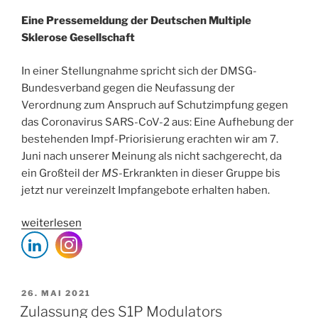
Eine Pressemeldung der Deutschen Multiple
Sklerose Gesellschaft
In einer Stellungnahme spricht sich der DMSG-
Bundesverband gegen die Neufassung der
Verordnung zum Anspruch auf Schutzimpfung gegen
das Coronavirus SARS-CoV-2 aus: Eine Aufhebung der
bestehenden Impf-Priorisierung erachten wir am 7.
Juni nach unserer Meinung als nicht sachgerecht, da
ein Großteil der
MS
-Erkrankten in dieser Gruppe bis
jetzt nur vereinzelt Impfangebote erhalten haben.
„Deutsche
weiterlesen
Multiple
Sklerose
Gesellschaft
setzt
VERÖFFENTLICHT
26. MAI 2021
AM
sich
Zulassung des S1P Modulators