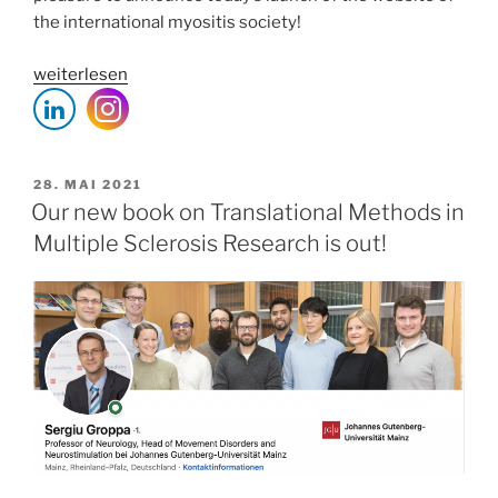
the international myositis society!
„Launch
weiterlesen
of
the
international
myositis
VERÖFFENTLICHT
28. MAI 2021
AM
society
Our new book on Translational Methods in
website“
Multiple Sclerosis Research is out!