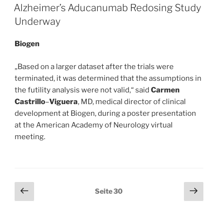
AM
treatment
Alzheimer’s Aducanumab Redosing Study
on
Underway
effectiveness
and
Biogen
safety
outcomes,
„Based on a larger dataset after the trials were
among
terminated, it was determined that the assumptions in
patients
the futility analysis were not valid,“ said
Carmen
with
Castrillo
–
Viguera
, MD, medical director of clinical
multiple
development at Biogen, during a poster presentation
sclerosis
at the American Academy of Neurology virtual
treated
meeting.
with
alemtuzumab“
Seitennummerierung
Vorherige
Näch
Seite
30
Seite
Seit
der
Beiträge