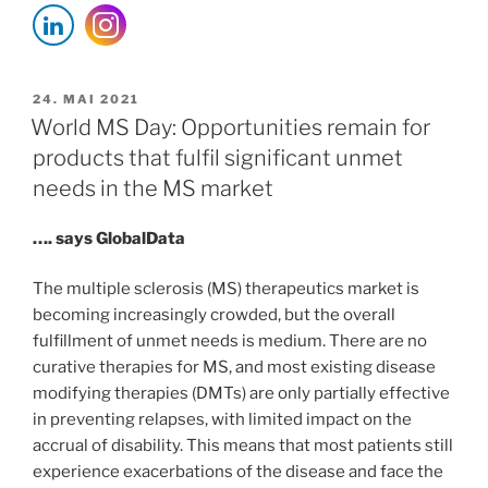
novel
narcolepsy
treatment
if
VERÖFFENTLICHT
24. MAI 2021
AM
it
World MS Day: Opportunities remain for
can
products that fulfil significant unmet
overcome
needs in the MS market
safety
concerns“
…. says GlobalData
The multiple sclerosis (MS) therapeutics market is
becoming increasingly crowded, but the overall
fulfillment of unmet needs is medium. There are no
curative therapies for MS, and most existing disease
modifying therapies (DMTs) are only partially effective
in preventing relapses, with limited impact on the
accrual of disability. This means that most patients still
experience exacerbations of the disease and face the