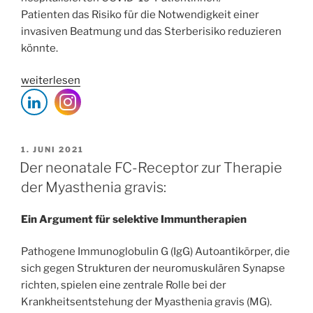
Patienten das Risiko für die Notwendigkeit einer
invasiven Beatmung und das Sterberisiko reduzieren
könnte.
„Anakinra
weiterlesen
(IL-
1R-
Antagonist)
bei
VERÖFFENTLICHT
1. JUNI 2021
AM
COVID-
Der neonatale FC-Receptor zur Therapie
19“
der Myasthenia gravis:
Ein Argument für selektive Immuntherapien
Pathogene Immunoglobulin G (IgG) Autoantikörper, die
sich gegen Strukturen der neuromuskulären Synapse
richten, spielen eine zentrale Rolle bei der
Krankheitsentstehung der Myasthenia gravis (MG).