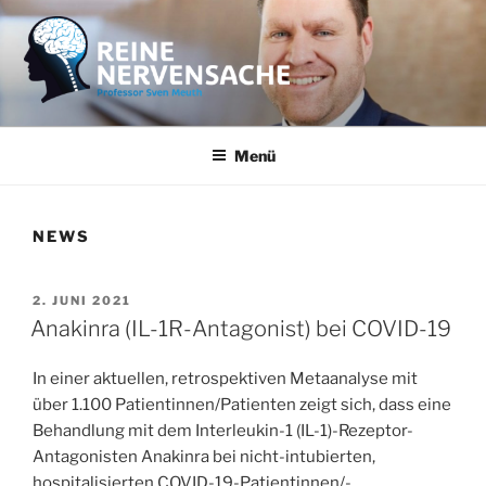
Zum
Inhalt
springen
REINE NERVENSACHE
Professor Sven Meuth
Menü
NEWS
VERÖFFENTLICHT
2. JUNI 2021
AM
Anakinra (IL-1R-Antagonist) bei COVID-19
In einer aktuellen, retrospektiven Metaanalyse mit
über 1.100 Patientinnen/Patienten zeigt sich, dass eine
Behandlung mit dem Interleukin-1 (IL-1)-Rezeptor-
Antagonisten Anakinra bei nicht-intubierten,
hospitalisierten COVID-19-Patientinnen/-