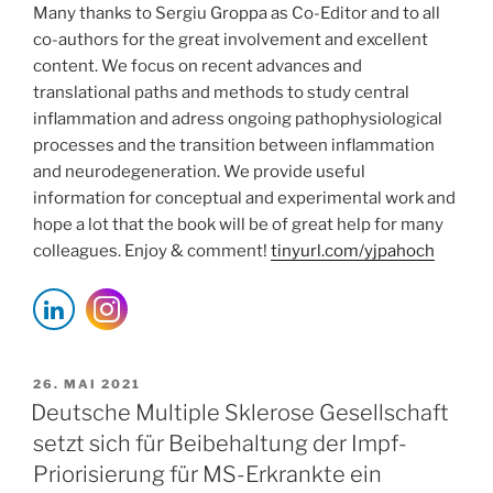
Many thanks to Sergiu Groppa as Co-Editor and to all
co-authors for the great involvement and excellent
content. We focus on recent advances and
translational paths and methods to study central
inflammation and adress ongoing pathophysiological
processes and the transition between inflammation
and neurodegeneration. We provide useful
information for conceptual and experimental work and
hope a lot that the book will be of great help for many
colleagues. Enjoy & comment!
tinyurl.com/yjpahoch
VERÖFFENTLICHT
26. MAI 2021
AM
Deutsche Multiple Sklerose Gesellschaft
setzt sich für Beibehaltung der Impf-
Priorisierung für MS-Erkrankte ein