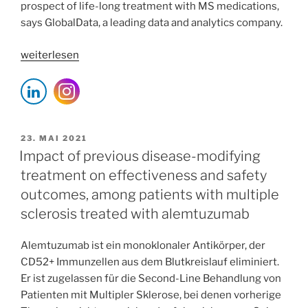
prospect of life-long treatment with MS medications,
says GlobalData, a leading data and analytics company.
„World
weiterlesen
MS
Day:
Opportunities
remain
for
VERÖFFENTLICHT
23. MAI 2021
AM
products
Impact of previous disease-modifying
that
treatment on effectiveness and safety
fulfil
outcomes, among patients with multiple
significant
sclerosis treated with alemtuzumab
unmet
needs
Alemtuzumab ist ein monoklonaler Antikörper, der
in
CD52+ Immunzellen aus dem Blutkreislauf eliminiert.
the
Er ist zugelassen für die Second-Line Behandlung von
MS
Patienten mit Multipler Sklerose, bei denen vorherige
market“