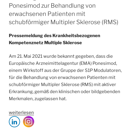
für
Ponesimod zur Behandlung von
Beibehaltung
erwachsenen Patienten mit
der
schubförmiger Multipler Sklerose (RMS)
Impf-
Priorisierung
Pressemeldung des Krankheitsbezogenen
für
Kompetenznetz Multiple Sklerose
MS-
Erkrankte
Am 21. Mai 2021 wurde bekannt gegeben, dass die
ein“
Europäische Arzneimittelagentur (EMA) Ponesimod,
einem Wirkstoff aus der Gruppe der S1P Modulatoren,
für die Behandlung von erwachsenen Patienten mit
schubförmiger Multipler Sklerose (RMS) mit aktiver
Erkrankung, gemäß den klinischen oder bildgebenden
Merkmalen, zugelassen hat.
„Zulassung
weiterlesen
des
S1P