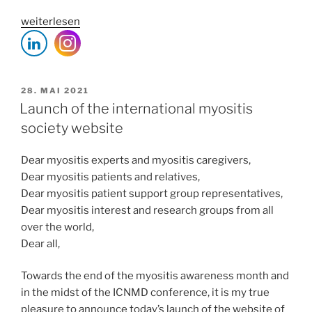
„Der
weiterlesen
neonatale
FC-
Receptor
zur
VERÖFFENTLICHT
28. MAI 2021
AM
Therapie
Launch of the international myositis
der
society website
Myasthenia
gravis:“
Dear myositis experts and myositis caregivers,
Dear myositis patients and relatives,
Dear myositis patient support group representatives,
Dear myositis interest and research groups from all
over the world,
Dear all,
Towards the end of the myositis awareness month and
in the midst of the ICNMD conference, it is my true
pleasure to announce today’s launch of the website of