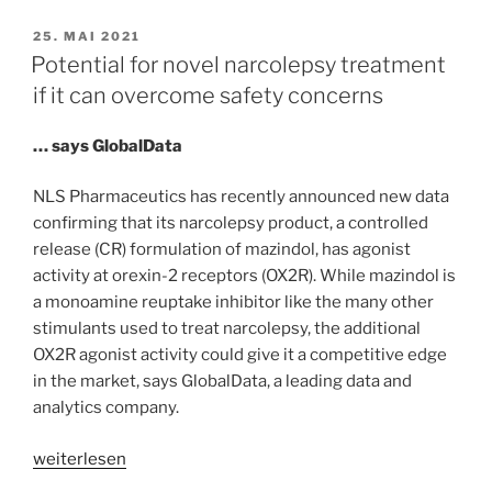
Modulators
Ponesimod
VERÖFFENTLICHT
25. MAI 2021
AM
zur
Potential for novel narcolepsy treatment
Behandlung
if it can overcome safety concerns
von
erwachsenen
… says GlobalData
Patienten
mit
NLS Pharmaceutics has recently announced new data
schubförmiger
confirming that its narcolepsy product, a controlled
Multipler
release (CR) formulation of mazindol, has agonist
Sklerose
activity at orexin-2 receptors (OX2R). While mazindol is
(RMS)“
a monoamine reuptake inhibitor like the many other
stimulants used to treat narcolepsy, the additional
OX2R agonist activity could give it a competitive edge
in the market, says GlobalData, a leading data and
analytics company.
„Potential
weiterlesen
for