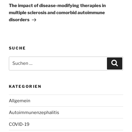
Beitrag
The impact of disease-modifying therapies in
multiple sclerosis and comorbid autoimmune
disorders
SUCHE
Suchen
Suche
nach:
KATEGORIEN
Allgemein
Autoimmunenzephalitis
COVID-19