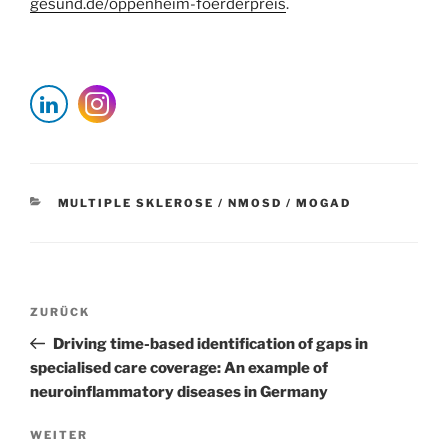
gesund.de/oppenheim-foerderpreis
.
KATEGORIEN
MULTIPLE SKLEROSE / NMOSD / MOGAD
Beitragsnavigation
Vorheriger
ZURÜCK
Beitrag
Driving time-based identification of gaps in
specialised care coverage: An example of
neuroinflammatory diseases in Germany
Nächster
WEITER