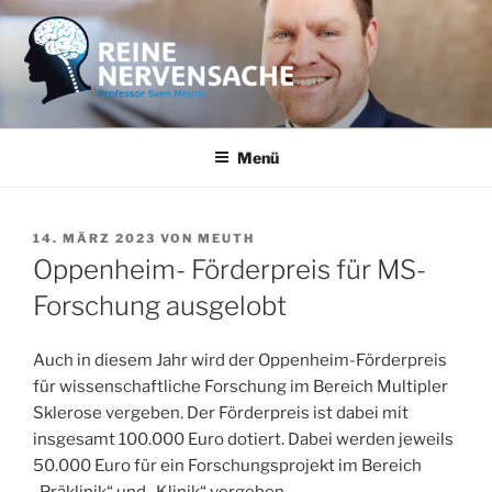
Zum
Inhalt
springen
REINE NERVENSACHE
Professor Sven Meuth
Menü
VERÖFFENTLICHT
14. MÄRZ 2023
VON
MEUTH
AM
Oppenheim- Förderpreis für MS-
Forschung ausgelobt
Auch in diesem Jahr wird der Oppenheim-Förderpreis
für wissenschaftliche Forschung im Bereich Multipler
Sklerose vergeben. Der Förderpreis ist dabei mit
insgesamt 100.000 Euro dotiert. Dabei werden jeweils
50.000 Euro für ein Forschungsprojekt im Bereich