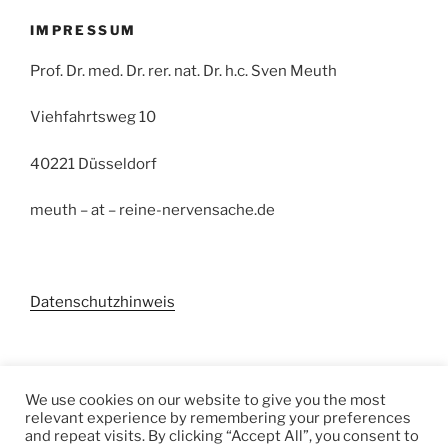
IMPRESSUM
Prof. Dr. med. Dr. rer. nat. Dr. h.c. Sven Meuth
Viehfahrtsweg 10
40221 Düsseldorf
meuth – at – reine-nervensache.de
Datenschutzhinweis
Suchen
We use cookies on our website to give you the most
relevant experience by remembering your preferences
and repeat visits. By clicking “Accept All”, you consent to
Suchen