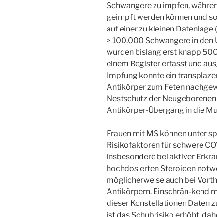
Schwangere zu impfen, währen
geimpft werden können und sol
auf einer zu kleinen Datenlage 
> 100.000 Schwangere in den U
wurden bislang erst knapp 500
einem Register erfasst und au
Impfung konnte ein transplaze
Antikörper zum Feten nachgew
Nestschutz der Neugeborenen 
Antikörper-Übergang in die M
Frauen mit MS können unter spe
Risikofaktoren für schwere CO
insbesondere bei aktiver Erkr
hochdosierten Steroiden notw
möglicherweise auch bei Vorthe
Antikörpern. Einschrän-kend mu
dieser Konstellationen Daten 
ist das Schubrisiko erhöht, da