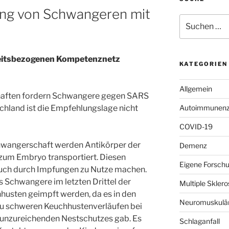
ng von Schwangeren mit
Suchen
nach:
eitsbezogenen Kompetenznetz
KATEGORIEN
Allgemein
haften fordern Schwangere gegen SARS
chland ist die Empfehlungslage nicht
Autoimmunenze
COVID-19
hwangerschaft werden Antikörper der
Demenz
 zum Embryo transportiert. Diesen
Eigene Forsch
uch durch Impfungen zu Nutze machen.
s Schwangere im letzten Drittel der
Multiple Skle
usten geimpft werden, da es in den
Neuromuskulär
 zu schweren Keuchhustenverläufen bei
unzureichenden Nestschutzes gab. Es
Schlaganfall