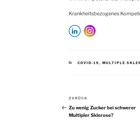
Krankheitsbezogenes Kompete
KATEGORIEN
COVID-19
,
MULTIPLE SKLE
Beitragsnavigation
Vorheriger
ZURÜCK
Beitrag
Zu wenig Zucker bei schwerer
Multipler Sklerose?