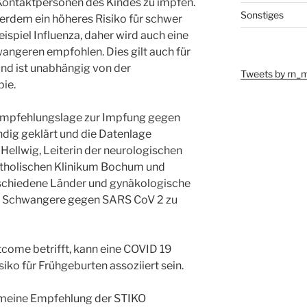
Kontaktpersonen des Kindes zu impfen.
Sonstiges
rdem ein höheres Risiko für schwer
ispiel Influenza, daher wird auch eine
wangeren empfohlen. Dies gilt auch für
und ist unabhängig von der
Tweets by rn_
ie.
e Empfehlungslage zur Impfung gegen
ndig geklärt und die Datenlage
n Hellwig, Leiterin der neurologischen
atholischen Klinikum Bochum und
schiedene Länder und gynäkologische
n Schwangere gegen SARS CoV 2 zu
ome betrifft, kann eine COVID 19
iko für Frühgeburten assoziiert sein.
gemeine Empfehlung der STIKO