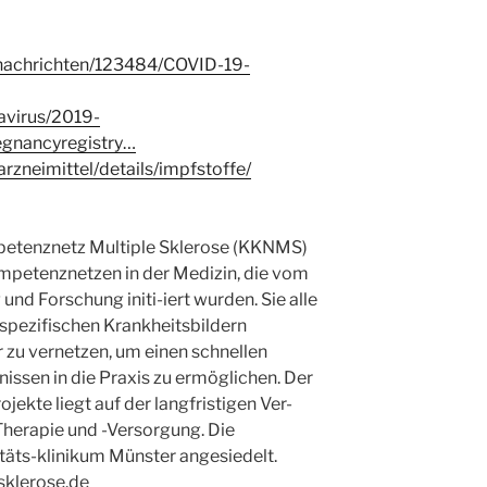
/nachrichten/123484/COVID-19-
avirus/2019-
egnancyregistry…
rzneimittel/details/impfstoffe/
etenznetz Multiple Sklerose (KKNMS)
ompetenznetzen in der Medizin, die vom
nd Forschung initi-iert wurden. Sie alle
 spezifischen Krankheitsbildern
r zu vernetzen, um einen schnellen
ssen in die Praxis zu ermöglichen. Der
ekte liegt auf der langfristigen Ver-
herapie und -Versorgung. Die
itäts-klinikum Münster angesiedelt.
klerose.de