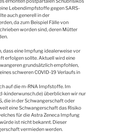
es erhöhten postpartalen Schubrisikos
 keine Lebendimpfstoffe gegen SARS-
lte auch generell in der
rden, da zum Beispiel Fälle von
schrieben worden sind, deren Mütter
den.
 dass eine Impfung idealerweise vor
 erfolgen sollte. Aktuell wird eine
chwangeren grundsätzlich empfohlen,
 eines schweren COVID-19 Verlaufs in
ch auf die m-RNA Impfstoffe. Im
kinderwunsch.de) überblicken wir nur
S, die in der Schwangerschaft oder
eweit eine Schwangerschaft das Risiko
elches für die Astra Zeneca Impfung
ürde ist nicht bekannt. Dieser
ngerschaft vermieden werden.