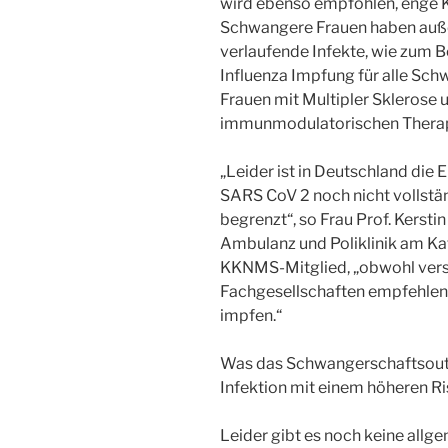
wird ebenso empfohlen, enge 
Schwangere Frauen haben auße
verlaufende Infekte, wie zum Be
Influenza Impfung für alle Sch
Frauen mit Multipler Sklerose 
immunmodulatorischen Therap
„Leider ist in Deutschland di
SARS CoV 2 noch nicht vollstä
begrenzt“, so Frau Prof. Kersti
Ambulanz und Poliklinik am K
KKNMS-Mitglied, „obwohl ver
Fachgesellschaften empfehle
impfen.“
Was das Schwangerschaftsoutc
Infektion mit einem höheren Ris
Leider gibt es noch keine all