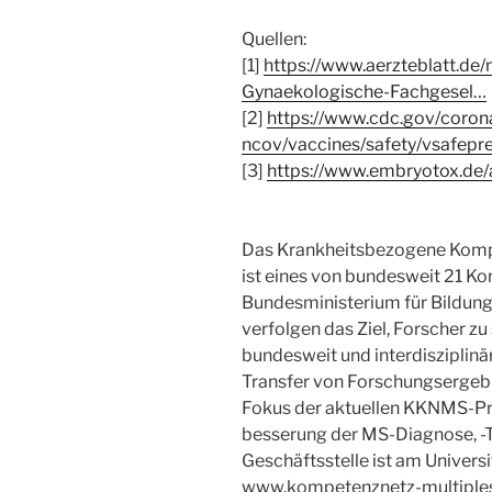
Quellen:
[1]
https://www.aerzteblatt.de
Gynaekologische-Fachgesel…
[2]
https://www.cdc.gov/coron
ncov/vaccines/safety/vsafepr
[3]
https://www.embryotox.de/a
Das Krankheitsbezogene Komp
ist eines von bundesweit 21 K
Bundesministerium für Bildung u
verfolgen das Ziel, Forscher zu
bundesweit und interdisziplinä
Transfer von Forschungsergebni
Fokus der aktuellen KKNMS-Proj
besserung der MS-Diagnose, -T
Geschäftsstelle ist am Univers
www.kompetenznetz-multiples