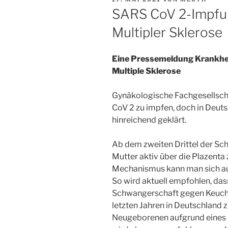
AM
SARS CoV 2-Impfu
Multipler Sklerose
Eine Pressemeldung Krankh
Multiple Sklerose
Gynäkologische Fachgesellsc
CoV 2 zu impfen, doch in Deuts
hinreichend geklärt.
Ab dem zweiten Drittel der Sc
Mutter aktiv über die Plazenta
Mechanismus kann man sich a
So wird aktuell empfohlen, das
Schwangerschaft gegen Keuchh
letzten Jahren in Deutschland
Neugeborenen aufgrund eines 