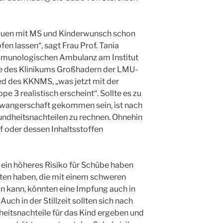
rauen mit MS und Kinderwunsch schon
en lassen“, sagt Frau Prof. Tania
immunologischen Ambulanz am Institut
e des Klinikums Großhadern der LMU-
d des KKNMS, „was jetzt mit der
e 3 realistisch erscheint“. Sollte es zu
chwangerschaft gekommen sein, ist nach
undheitsnachteilen zu rechnen. Ohnehin
ff oder dessen Inhaltsstoffen
ein höheres Risiko für Schübe haben
ten haben, die mit einem schweren
in kann, könnten eine Impfung auch in
uch in der Stillzeit sollten sich nach
eitsnachteile für das Kind ergeben und