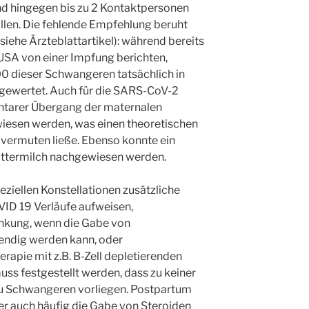
d hingegen bis zu 2 Kontaktpersonen
len. Die fehlende Empfehlung beruht
(siehe Ärzteblattartikel): während bereits
SA von einer Impfung berichten,
0 dieser Schwangeren tatsächlich in
sgewertet. Auch für die SARS-CoV-2
ntarer Übergang der maternalen
iesen werden, was einen theoretischen
vermuten ließe. Ebenso konnte ein
uttermilch nachgewiesen werden.
ziellen Konstellationen zusätzliche
VID 19 Verläufe aufweisen,
ankung, wenn die Gabe von
endig werden kann, oder
rapie mit z.B. B-Zell depletierenden
ss festgestellt werden, dass zu keiner
zu Schwangeren vorliegen. Postpartum
her auch häufig die Gabe von Steroiden