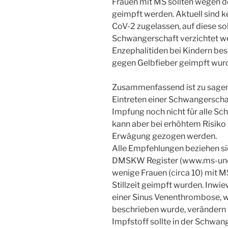
Frauen mit MS sollten wegen d
geimpft werden. Aktuell sind
CoV-2 zugelassen, auf diese sol
Schwangerschaft verzichtet we
Enzephalitiden bei Kindern be
gegen Gelbfieber geimpft wur
Zusammenfassend ist zu sagen,
Eintreten einer Schwangerschaft
Impfung noch nicht für alle S
kann aber bei erhöhtem Risiko
Erwägung gezogen werden.
Alle Empfehlungen beziehen si
DMSKW Register (www.ms-und-
wenige Frauen (circa 10) mit M
Stillzeit geimpft wurden. Inwi
einer Sinus Venenthrombose, w
beschrieben wurde, verändern w
Impfstoff sollte in der Schwa