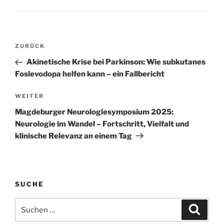
Beitragsnavigation
Vorheriger
ZURÜCK
Beitrag
Akinetische Krise bei Parkinson: Wie subkutanes
Foslevodopa helfen kann – ein Fallbericht
Nächster
WEITER
Beitrag
Magdeburger Neurologiesymposium 2025:
Neurologie im Wandel – Fortschritt, Vielfalt und
klinische Relevanz an einem Tag
SUCHE
Suchen
Suche
nach: