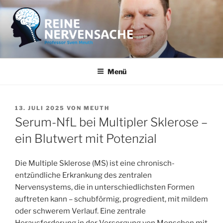
Zum
Inhalt
springen
REINE NERVENSACHE
Professor Sven Meuth
Menü
VERÖFFENTLICHT
13. JULI 2025
VON
MEUTH
AM
Serum-NfL bei Multipler Sklerose –
ein Blutwert mit Potenzial
Die Multiple Sklerose (MS) ist eine chronisch-
entzündliche Erkrankung des zentralen
Nervensystems, die in unterschiedlichsten Formen
auftreten kann – schubförmig, progredient, mit mildem
oder schwerem Verlauf. Eine zentrale