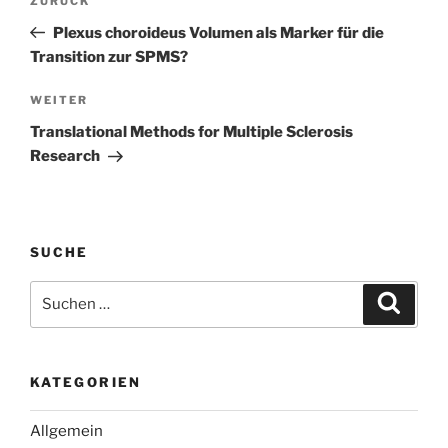
Vorheriger
ZURÜCK
Beitrag
Plexus choroideus Volumen als Marker für die
Transition zur SPMS?
Nächster
WEITER
Beitrag
Translational Methods for Multiple Sclerosis
Research
SUCHE
Suchen
Suche
nach:
KATEGORIEN
Allgemein