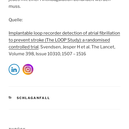
muss.
Quelle:
Implantable loop recorder detection of atrial fibrillation
to prevent stroke (The LOOP Study): a randomised
controlled trial
. Svendsen, Jesper H et al. The Lancet,
Volume 398, Issue 10310, 1507 – 1516
KATEGORIEN
SCHLAGANFALL
Beitragsnavigation