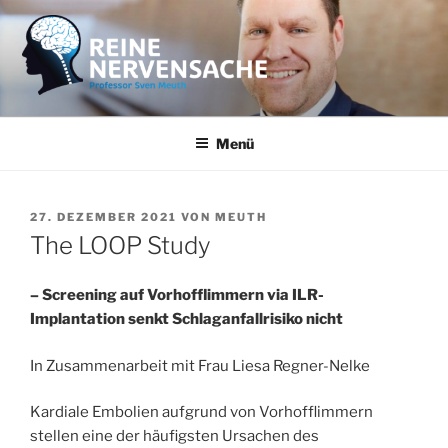
Zum
Inhalt
springen
REINE NERVENSACHE
Professor Sven Meuth
Menü
VERÖFFENTLICHT
27. DEZEMBER 2021
VON
MEUTH
AM
The LOOP Study
– Screening auf Vorhofflimmern via ILR-
Implantation senkt Schlaganfallrisiko nicht
In Zusammenarbeit mit Frau Liesa Regner-Nelke
Kardiale Embolien aufgrund von Vorhofflimmern
stellen eine der häufigsten Ursachen des