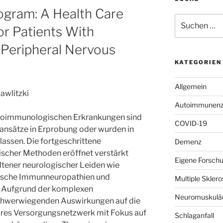
gram: A Health Care
Suchen
r Patients With
nach:
Peripheral Nervous
KATEGORIEN
Allgemein
awlitzki
Autoimmunenze
uroimmunologischen Erkrankungen sind
COVID-19
sansätze in Erprobung oder wurden in
lassen. Die fortgeschrittene
Demenz
cher Methoden eröffnet verstärkt
Eigene Forsch
ltener neurologischer Leiden wie
nische Immunneuropathien und
Multiple Skle
 Aufgrund der komplexen
Neuromuskulär
schwerwiegenden Auswirkungen auf die
inäres Versorgungsnetzwerk mit Fokus auf
Schlaganfall