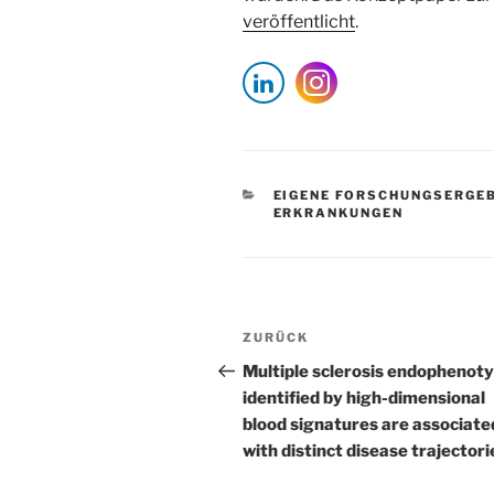
veröffentlicht
.
KATEGORIEN
EIGENE FORSCHUNGSERGE
ERKRANKUNGEN
Beitragsnavigation
Vorheriger
ZURÜCK
Beitrag
Multiple sclerosis endophenot
identified by high-dimensional
blood signatures are associate
with distinct disease trajectori