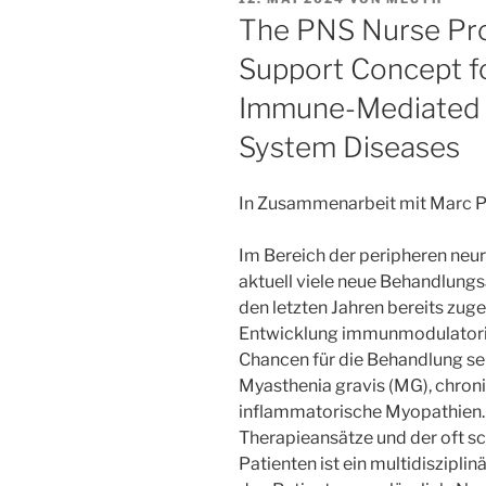
AM
The PNS Nurse Pro
Support Concept fo
Immune-Mediated 
System Diseases
In Zusammenarbeit mit Marc P
Im Bereich der peripheren ne
aktuell viele neue Behandlung
den letzten Jahren bereits zuge
Entwicklung immunmodulatoris
Chancen für die Behandlung se
Myasthenia gravis (MG), chro
inflammatorische Myopathien.
Therapieansätze und der oft 
Patienten ist ein multidiszipl