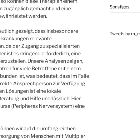
r so können diese Therapien einem
Sonstiges
n zugänglich gemacht und eine
ährleistet werden.
tlich gezeigt, dass insbesondere
Tweets by rn_
rkrankungen relevante
, da der Zugang zu spezialisierten
r ist es dringend erforderlich, eine
herzustellen. Unsere Analysen zeigen,
tren für viele Betroffene mit einem
unden ist, was bedeutet, dass im Falle
irekte Ansprechperson zur Verfügung
en Lösungen ist eine lokale
Beratung und Hilfe unerlässlich. Hier
urse (Peripheres Nervensystem) eine
önnen wir auf die umfangreichen
rsorgung von Menschen mit Multipler