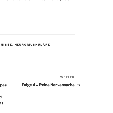
BNISSE
,
NEUROMUSKULÄRE
WEITER
Nächster
Beitrag
ypes
Folge 4 – Reine Nervensache
d
es