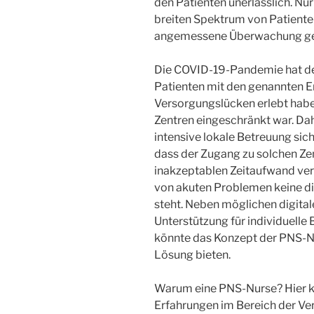
den Patienten unerlässlich. Nu
breiten Spektrum von Patiente
angemessene Überwachung gew
Die COVID-19-Pandemie hat deu
Patienten mit den genannten E
Versorgungslücken erlebt haben
Zentren eingeschränkt war. Dahe
intensive lokale Betreuung sic
dass der Zugang zu solchen Zen
inakzeptablen Zeitaufwand verb
von akuten Problemen keine d
steht. Neben möglichen digital
Unterstützung für individuelle 
könnte das Konzept der PNS-N
Lösung bieten.
Warum eine PNS-Nurse? Hier k
Erfahrungen im Bereich der Ve