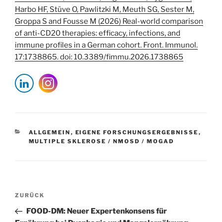
Harbo HF, Stüve O, Pawlitzki M, Meuth SG, Sester M,
Groppa S and Fousse M (2026) Real-world comparison
of anti-CD20 therapies: efficacy, infections, and
immune profiles in a German cohort. Front. Immunol.
17:1738865. doi: 10.3389/fimmu.2026.1738865
KATEGORIEN
ALLGEMEIN
,
EIGENE FORSCHUNGSERGEBNISSE
,
MULTIPLE SKLEROSE / NMOSD / MOGAD
Beitragsnavigation
Vorheriger
ZURÜCK
Beitrag
FOOD-DM: Neuer Expertenkonsens für