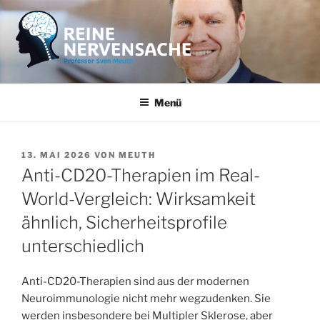
Zum
Inhalt
springen
REINE NERVENSACHE
Professor Sven Meuth
Menü
VERÖFFENTLICHT
13. MAI 2026
VON
MEUTH
AM
Anti-CD20-Therapien im Real-
World-Vergleich: Wirksamkeit
ähnlich, Sicherheitsprofile
unterschiedlich
Anti-CD20-Therapien sind aus der modernen
Neuroimmunologie nicht mehr wegzudenken. Sie
werden insbesondere bei Multipler Sklerose, aber