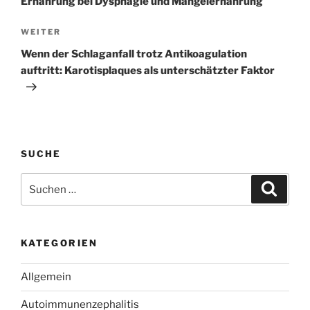
Ernährung bei Dysphagie und Mangelernährung
Nächster
WEITER
Beitrag
Wenn der Schlaganfall trotz Antikoagulation
auftritt: Karotisplaques als unterschätzter Faktor
SUCHE
Suchen
Suche
nach:
KATEGORIEN
Allgemein
Autoimmunenzephalitis