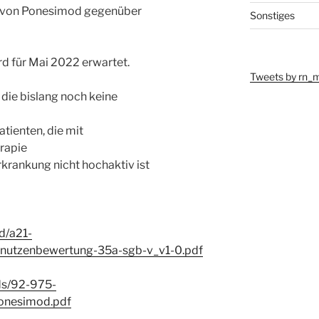
te von Ponesimod gegenüber
Sonstiges
d für Mai 2022 erwartet.
Tweets by rn_
die bislang noch keine
tienten, die mit
rapie
krankung nicht hochaktiv ist
d/a21-
nutzenbewertung-35a-sgb-v_v1-0.pdf
ds/92-975-
nesimod.pdf