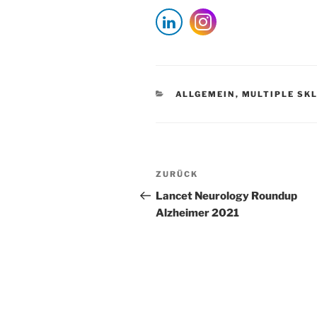
KATEGORIEN
ALLGEMEIN
,
MULTIPLE SK
Beitragsnavigation
Vorheriger
ZURÜCK
Beitrag
Lancet Neurology Roundup
Alzheimer 2021