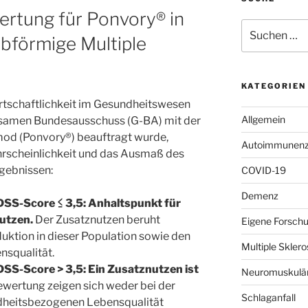
tung für Ponvory® in
Suchen
ubförmige Multiple
nach:
KATEGORIEN
Wirtschaftlichkeit im Gesundheitswesen
Allgemein
samen Bundesausschuss (G-BA) mit der
od (Ponvory®) beauftragt wurde,
Autoimmunenze
hrscheinlichkeit und das Ausmaß des
gebnissen:
COVID-19
Demenz
SS-Score ≤ 3,5:
Anhaltspunkt für
nutzen.
Der Zusatznutzen beruht
Eigene Forsch
uktion in dieser Population sowie den
Multiple Skle
nsqualität.
SS-Score > 3,5: Ein Zusatznutzen ist
Neuromuskulär
rtung zeigen sich weder bei der
Schlaganfall
ndheitsbezogenen Lebensqualität