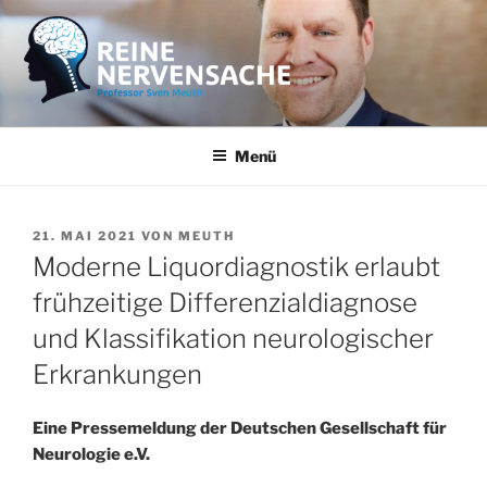
Zum
Inhalt
springen
REINE NERVENSACHE
Professor Sven Meuth
Menü
VERÖFFENTLICHT
21. MAI 2021
VON
MEUTH
AM
Moderne Liquordiagnostik erlaubt
frühzeitige Differenzialdiagnose
und Klassifikation neurologischer
Erkrankungen
Eine
Pressemeldung der Deutschen Gesellschaft für
Neurologie e.V.