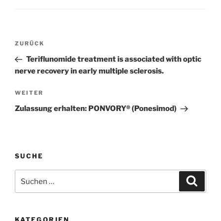
Beitragsnavigation
Vorheriger
ZURÜCK
Beitrag
Teriflunomide treatment is associated with optic
nerve recovery in early multiple sclerosis.
Nächster
WEITER
Beitrag
Zulassung erhalten: PONVORY® (Ponesimod)
SUCHE
Suchen
Suche
nach:
KATEGORIEN