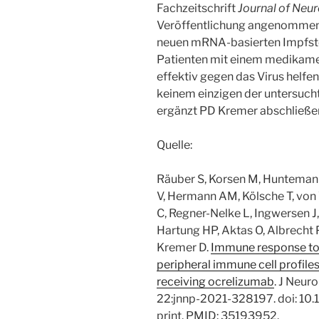
Fachzeitschrift
Journal of Neur
Veröffentlichung angenommen w
neuen mRNA-basierten Impfst
Patienten mit einem medikam
effektiv gegen das Virus helfe
keinem einzigen der untersucht
ergänzt PD Kremer abschließe
Quelle:
Räuber S, Korsen M, Huntemann
V, Hermann AM, Kölsche T, von 
C, Regner-Nelke L, Ingwersen J
Hartung HP, Aktas O, Albrecht 
Kremer D.
Immune response to 
peripheral immune cell profile
receiving ocrelizumab
. J Neur
22:jnnp-2021-328197. doi: 10
print. PMID: 35193952.