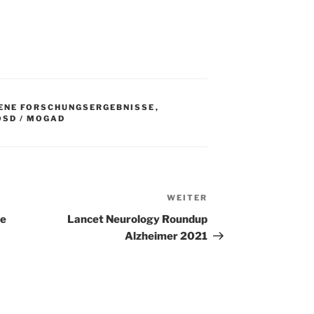
GENE FORSCHUNGSERGEBNISSE
,
OSD / MOGAD
WEITER
Nächster
Beitrag
he
Lancet Neurology Roundup
Alzheimer 2021