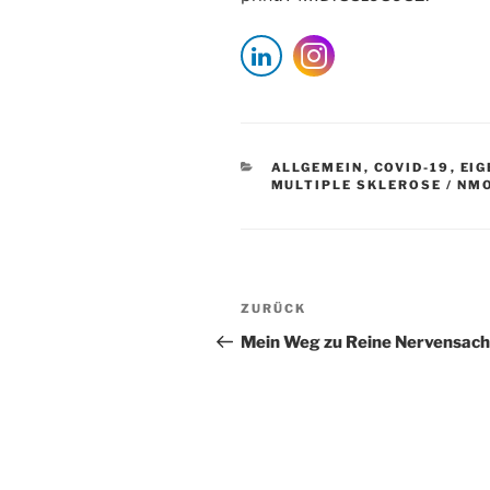
KATEGORIEN
ALLGEMEIN
,
COVID-19
,
EI
MULTIPLE SKLEROSE / NM
Beitragsnavigation
Vorheriger
ZURÜCK
Beitrag
Mein Weg zu Reine Nervensac