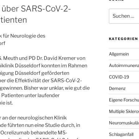
e über SARS-CoV-2-
Suchen
tienten
nach:
k für Neurologie des
KATEGORIEN
orf
Allgemein
 G. Meuth und PD Dr. David Kremer von
Uniklinik Düsseldorf konnten im Rahmen
Autoimmunenze
nigung Düsseldorf geförderten
COVID-19
er die Effektivität der SARS-CoV-2-
ewinnen. Bisher war unklar, wie gut die
Demenz
Patienten unter laufender
Eigene Forsch
e ist.
Multiple Skle
r an der neurologischen Klinik
Neuromuskulär
e führten nun eine Studie durch, in
 Ocrelizumab behandelte MS-
Schlaganfall