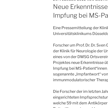
AM
Neue Erkenntniss
Impfung bei MS-Pa
Eine Pressemitteilung der Klini
Universitätsklinikums Düsseld
Forscher um Prof. Dr. Dr. Sven
der Klinik für Neurologie der 
eines von der DMSG Ortsverei
Projektes neue Erkenntnisse üb
Impfung bei MS-Patient*innen g
sogenannte „Impfantwort“ von 
immunmodulatorischer Therapi
Die Forscher der im letzten Jah
eingerichteten Impfsprechstund
welche 59 mit dem Antikörper