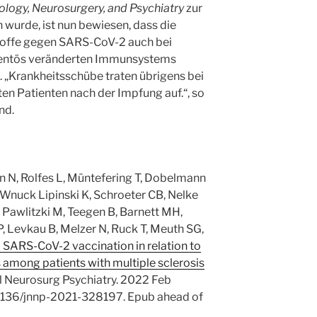
ology, Neurosurgery, and Psychiatry
zur
urde, ist nun bewiesen, dass die
offe gegen SARS-CoV-2 auch bei
entös veränderten Immunsystems
n. „Krankheitsschübe traten übrigens bei
en Patienten nach der Impfung auf.“, so
nd.
 N, Rolfes L, Müntefering T, Dobelmann
Wnuck Lipinski K, Schroeter CB, Nelke
, Pawlitzki M, Teegen B, Barnett MH,
P, Levkau B, Melzer N, Ruck T, Meuth SG,
SARS-CoV-2 vaccination in relation to
s among patients with multiple sclerosis
ol Neurosurg Psychiatry. 2022 Feb
.1136/jnnp-2021-328197. Epub ahead of