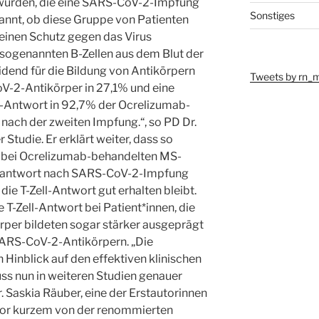
 wurden, die eine SARS-CoV-2-Impfung
Sonstiges
kannt, ob diese Gruppe von Patienten
einen Schutz gegen das Virus
e sogenannten B-Zellen aus dem Blut der
eidend für die Bildung von Antikörpern
Tweets by rn_
oV-2-Antikörper in 27,1% und eine
-Antwort in 92,7% der Ocrelizumab-
nach der zweiten Impfung.“, so PD Dr.
Studie. Er erklärt weiter, dass so
 bei Ocrelizumab-behandelten MS-
unantwort nach SARS-CoV-2-Impfung
ie T-Zell-Antwort gut erhalten bleibt.
T-Zell-Antwort bei Patient*innen, die
per bildeten sogar stärker ausgeprägt
-SARS-CoV-2-Antikörpern. „Die
 Hinblick auf den effektiven klinischen
ss nun in weiteren Studien genauer
r. Saskia Räuber, eine der Erstautorinnen
e vor kurzem von der renommierten