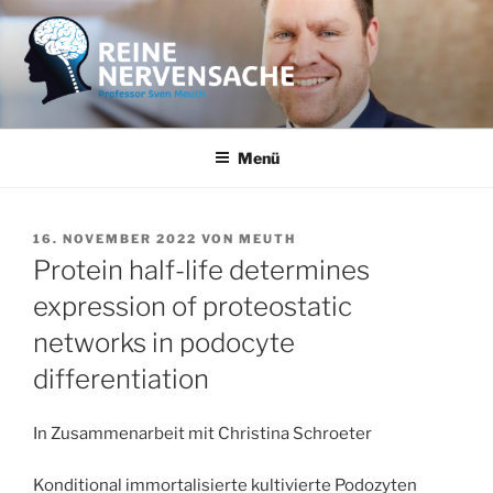
Zum
Inhalt
springen
REINE NERVENSACHE
Professor Sven Meuth
Menü
VERÖFFENTLICHT
16. NOVEMBER 2022
VON
MEUTH
AM
Protein half-life determines
expression of proteostatic
networks in podocyte
differentiation
In Zusammenarbeit mit Christina Schroeter
Konditional immortalisierte kultivierte Podozyten