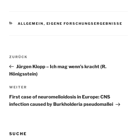
KATEGORIEN
ALLGEMEIN
,
EIGENE FORSCHUNGSERGEBNISSE
Beitragsnavigation
Vorheriger
ZURÜCK
Beitrag
Jürgen Klopp – Ich mag wenn’s kracht (R.
Hönigsstein)
Nächster
WEITER
Beitrag
First case of neuromelioidosis in Europe: CNS
infection caused by Burkholderia pseudomallei
SUCHE