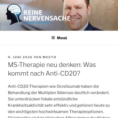
Zum
Inhalt
springen
REINE NERVENSACHE
Professor Sven Meuth
Menü
VERÖFFENTLICHT
9. JUNI 2026
VON
MEUTH
AM
MS-Therapie neu denken: Was
kommt nach Anti-CD20?
Anti-CD20-Therapien wie Ocrelizumab haben die
Behandlung der Multiplen Sklerose deutlich verändert.
Sie unterdrücken fokale entzündliche
Krankheitsaktivität sehr effektiv und gehören heute zu
den wichtigsten hochwirksamen Therapieoptionen.