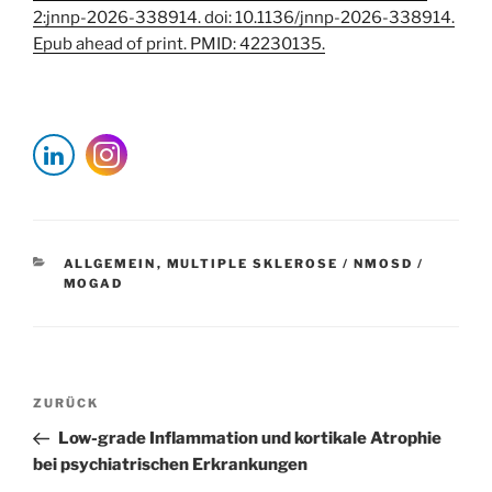
2:jnnp-2026-338914. doi: 10.1136/jnnp-2026-338914.
Epub ahead of print. PMID: 42230135.
KATEGORIEN
ALLGEMEIN
,
MULTIPLE SKLEROSE / NMOSD /
MOGAD
Beitragsnavigation
Vorheriger
ZURÜCK
Beitrag
Low-grade Inflammation und kortikale Atrophie
bei psychiatrischen Erkrankungen