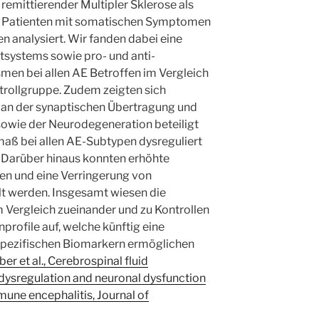
remittierender Multipler Sklerose als
10 Patienten mit somatischen Symptomen
en analysiert. Wir fanden dabei eine
systems sowie pro- und anti-
en bei allen AE Betroffen im Vergleich
trollgruppe. Zudem zeigten sich
 an der synaptischen Übertragung und
sowie der Neurodegeneration beteiligt
maß bei allen AE-Subtypen dysreguliert
. Darüber hinaus konnten erhöhte
en und eine Verringerung von
lt werden. Insgesamt wiesen die
Vergleich zueinander und zu Kontrollen
profile auf, welche künftig eine
sspezifischen Biomarkern ermöglichen
er et al., Cerebrospinal fluid
ysregulation and neuronal dysfunction
une encephalitis, Journal of