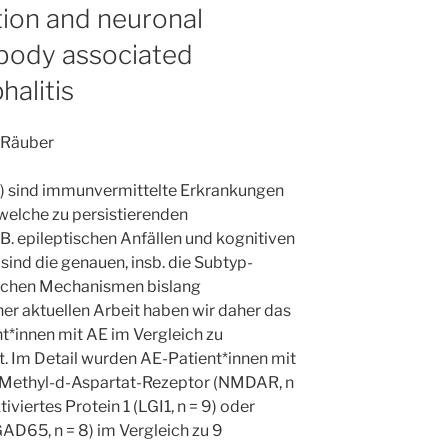
ion and neuronal
ibody associated
alitis
 Räuber
 sind immunvermittelte Erkrankungen
welche zu persistierenden
.B. epileptischen Anfällen und kognitiven
sind die genauen, insb. die Subtyp-
ischen Mechanismen bislang
ner aktuellen Arbeit haben wir daher das
nt*innen mit AE im Vergleich zu
rt. Im Detail wurden AE-Patient*innen mit
-Methyl-d-Aspartat-Rezeptor (NMDAR, n
iviertes Protein 1 (LGI1, n = 9) oder
D65, n = 8) im Vergleich zu 9