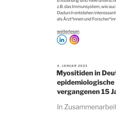
Entstehung sind viele untersch
z.B. das Immunsystem, wie auch
Dadurch entstehen interessante
als Ärzt*innen und Forscher*in
„Ablauf
weiterlesen
klinischer
Studien“
VERÖFFENTLICHT
4. JANUAR 2023
AM
Myositiden in Deu
epidemiologische 
vergangenen 15 J
In Zusammenarbeit