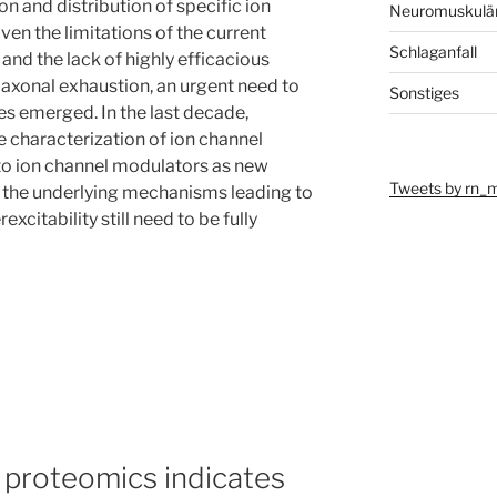
n and distribution of specific ion
Neuromuskulär
en the limitations of the current
Schlaganfall
d the lack of highly efficacious
axonal exhaustion, an urgent need to
Sonstiges
es emerged. In the last decade,
e characterization of ion channel
to ion channel modulators as new
Tweets by rn_
 the underlying mechanisms leading to
citability still need to be fully
d proteomics indicates