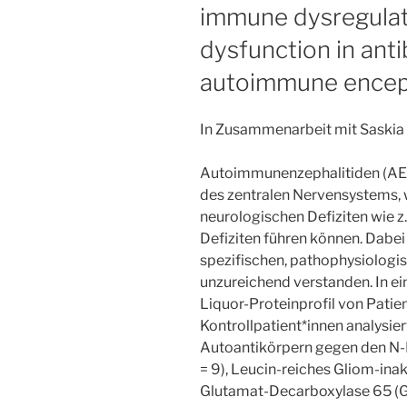
immune dysregulat
protects
against
dysfunction in ant
inflammatory
autoimmune enceph
demyelination“
In Zusammenarbeit mit Saskia
Autoimmunenzephalitiden (AE)
des zentralen Nervensystems, 
neurologischen Defiziten wie z
Defiziten führen können. Dabei 
spezifischen, pathophysiolog
unzureichend verstanden. In ei
Liquor-Proteinprofil von Patie
Kontrollpatient*innen analysie
Autoantikörpern gegen den N
= 9), Leucin-reiches Gliom-inakt
Glutamat-Decarboxylase 65 (GA