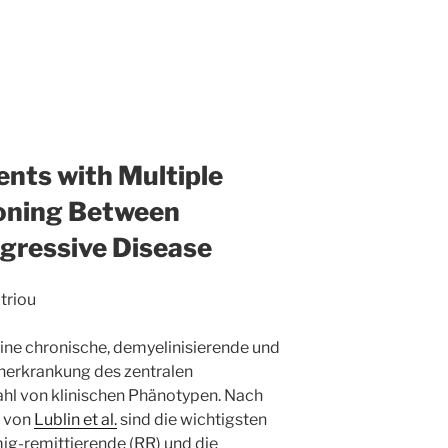
ents with Multiple
ioning Between
gressive Disease
triou
 eine chronische, demyelinisierende und
erkrankung des zentralen
ahl von klinischen Phänotypen. Nach
g von
Lublin et al.
sind die wichtigsten
g-remittierende (RR) und die