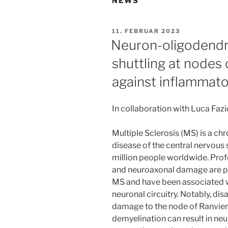
NEWS
VERÖFFENTLICHT
11. FEBRUAR 2023
AM
Neuron-oligodendr
shuttling at nodes 
against inflammato
In collaboration with Luca Fazi
Multiple Sclerosis (MS) is a c
disease of the central nervous
million people worldwide. Profo
and neuroaxonal damage are pa
MS and have been associated wi
neuronal circuitry. Notably, d
damage to the node of Ranvier
demyelination can result in neu