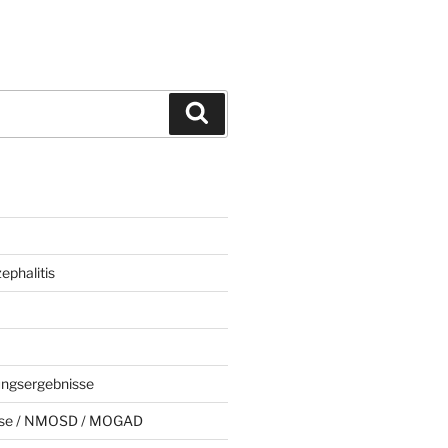
Suchen
phalitis
ungsergebnisse
rose / NMOSD / MOGAD