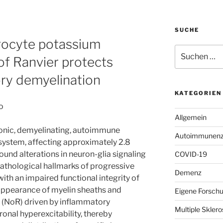
SUCHE
ocyte potassium
Suchen
of Ranvier protects
nach:
ry demyelination
KATEGORIEN
o
Allgemein
hronic, demyelinating, autoimmune
Autoimmunenze
 system, affecting approximately 2.8
und alterations in neuron-glia signaling
COVID-19
thological hallmarks of progressive
Demenz
th an impaired functional integrity of
isappearance of myelin sheaths and
Eigene Forsch
 (NoR) driven by inflammatory
Multiple Skle
ronal hyperexcitability, thereby