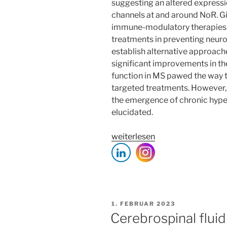
suggesting an altered expressio
channels at and around NoR. Giv
immune-modulatory therapies an
treatments in preventing neuro
establish alternative approach
significant improvements in th
function in MS pawed the way 
targeted treatments. However,
the emergence of chronic hyperex
elucidated.
„Neuron-
weiterlesen
oligodendrocyte
potassium
shuttling
at
nodes
VERÖFFENTLICHT
1. FEBRUAR 2023
of
AM
Cerebrospinal flui
Ranvier