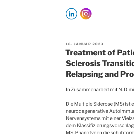
VERÖFFENTLICHT
18. JANUAR 2023
AM
Treatment of Pati
Sclerosis Transit
Relapsing and Pro
In Zusammenarbeit mit N. Dimi
Die Multiple Sklerose (MS) ist
neurodegenerative Autoimmun
Nervensystems mit einer Vielz
dem Klassifizierungsvorschla
MS-Phänotypen die schubförmi