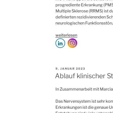
progrediente Erkrankung (PMS)
Multiple Sklerose (RRMS) ist du
definierten rezidivierenden S
neurologischen Funktionsstör
„
Treatment
weiterlesen
of
Patients
with
Multiple
Sclerosis
VERÖFFENTLICHT
9. JANUAR 2023
Transitioning
AM
Ablauf klinischer S
Between
Relapsing
In Zusammenarbeit mit Marcia
and
Progressive
Das Nervensystem ist sehr kom
Disease
“
Erkrankungen ist die genaue U