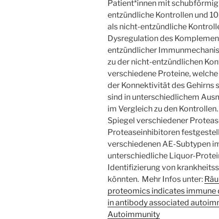
Patient*innen mit schubförmig 
entzündliche Kontrollen und 
als nicht-entzündliche Kontroll
Dysregulation des Komplement
entzündlicher Immunmechanism
zu der nicht-entzündlichen Kon
verschiedene Proteine, welche
der Konnektivität des Gehirns 
sind in unterschiedlichem Aus
im Vergleich zu den Kontrollen
Spiegel verschiedener Proteas
Proteaseinhibitoren festgestel
verschiedenen AE-Subtypen im 
unterschiedliche Liquor-Protein
Identifizierung von krankheit
könnten. Mehr Infos unter:
Räub
proteomics indicates immune d
in antibody associated autoimm
Autoimmunity